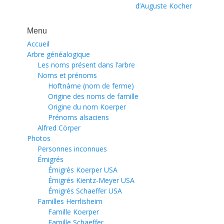
précédent :
suivant :
d’Auguste Kocher
l’article
Menu
Accueil
Arbre généalogique
Les noms présent dans l’arbre
Noms et prénoms
Hoftnàme (nom de ferme)
Origine des noms de famille
Origine du nom Koerper
Prénoms alsaciens
Alfred Cörper
Photos
Personnes inconnues
Émigrés
Émigrés Koerper USA
Émigrés Kientz-Meyer USA
Émigrés Schaeffer USA
Familles Herrlisheim
Famille Koerper
Famille Schaeffer