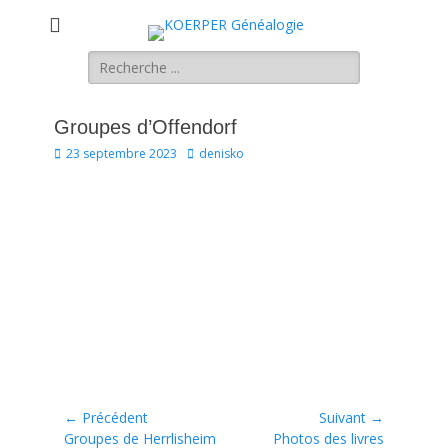
KOERPER
La généalogie Koerper, Herrlisheim.
Rechercher :
Généalogie
Groupes d’Offendorf
Posted
Author
23 septembre 2023
denisko
on
Navigation
← Précédent
Suivant →
Article
Article
Groupes de Herrlisheim
Photos des livres
de