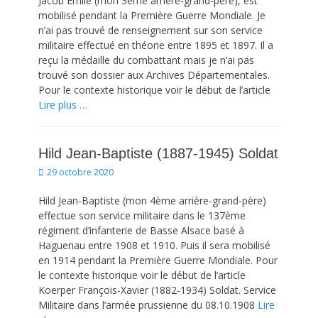
Jacob Emile (mon 3ème arrière-grand-père), est
mobilisé pendant la Première Guerre Mondiale. Je
n’ai pas trouvé de renseignement sur son service
militaire effectué en théorie entre 1895 et 1897. Il a
reçu la médaille du combattant mais je n’ai pas
trouvé son dossier aux Archives Départementales.
Pour le contexte historique voir le début de l’article
Lire plus …
Hild Jean-Baptiste (1887-1945) Soldat
Posted
29 octobre 2020
on
Hild Jean-Baptiste (mon 4ème arrière-grand-père)
effectue son service militaire dans le 137ème
régiment d’infanterie de Basse Alsace basé à
Haguenau entre 1908 et 1910. Puis il sera mobilisé
en 1914 pendant la Première Guerre Mondiale. Pour
le contexte historique voir le début de l’article
Koerper François-Xavier (1882-1934) Soldat. Service
Militaire dans l’armée prussienne du 08.10.1908
Lire