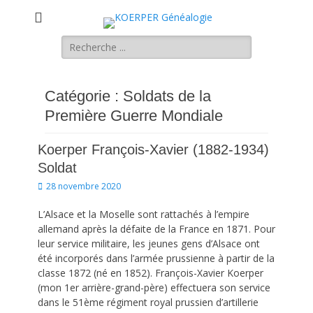
KOERPER
La généalogie Koerper, Herrlisheim.
Rechercher :
Généalogie
Catégorie :
Soldats de la
Première Guerre Mondiale
Koerper François-Xavier (1882-1934)
Soldat
Posted
28 novembre 2020
on
L’Alsace et la Moselle sont rattachés à l’empire
allemand après la défaite de la France en 1871. Pour
leur service militaire, les jeunes gens d’Alsace ont
été incorporés dans l’armée prussienne à partir de la
classe 1872 (né en 1852). François-Xavier Koerper
(mon 1er arrière-grand-père) effectuera son service
dans le 51ème régiment royal prussien d’artillerie