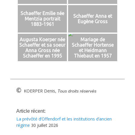
Schaeffer Emilie née
Schaeffer Anna et
Mentzia portrait
Eugène Gross
1883-1961
Augusta Koerper née
Mariage de
Schaeffer et sa soeur
Schaeffer Hortense
Anna Gross née
et Heidmann
Schaeffer en 1995
Thiebaut en 1957
©
KOERPER Denis,
Tous droits réservés
Article récent:
La prévôté d’Offendorf et les institutions d’ancien
régime
30 juillet 2026