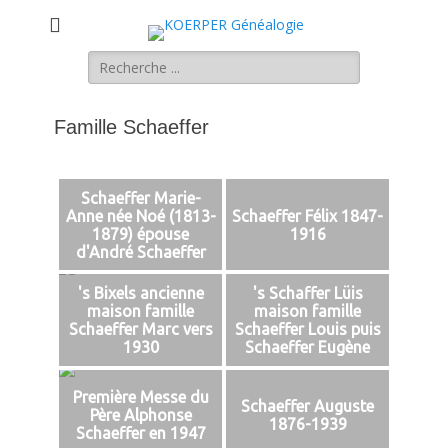
KOERPER
La généalogie Koerper, Herrlisheim.
Rechercher :
Généalogie
Famille Schaeffer
Schaeffer Marie-
Anne née Noé (1813-
Schaeffer Félix 1847-
1879) épouse
1916
d'André Schaeffer
's Bixels ancienne
's Schaffer Lüis
maison famille
maison famille
Schaeffer Marc vers
Schaeffer Louis puis
1930
Schaeffer Eugène
Première Messe du
Schaeffer Auguste
Père Alphonse
1876-1939
Schaeffer en 1947