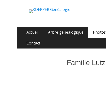
KOERPER Généalo
La généalogie Koerper, Herrlisheim.
Aller
Menu
Accueil
Arbre généalogique
Photos
au
principal
contenu
Contact
Famille Lutz