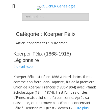
KOERPER
La généalogie Koerper, Herrlisheim.
Rechercher :
Généalogie
Catégorie :
Koerper Félix
Article concernant Félix Koerper.
Koerper Félix (1868-1915)
Légionnaire
Posted
9 avril 2020
on
Koerper Félix est né en 1868 à Herrlisheim. Il est,
comme son frère Jean-Baptiste, fils de la première
union de Koerper François (1836-1904) avec Pfaadt
Scholastique (1844-1874). Il est l’un des oncles
d’Ernest mais celui-ci ne l’a pas connu. Après sa
naissance, on ne trouve plus d’actes concernant
Félix à Herrlisheim. Qu’est-il devenu ?
Lire plus …