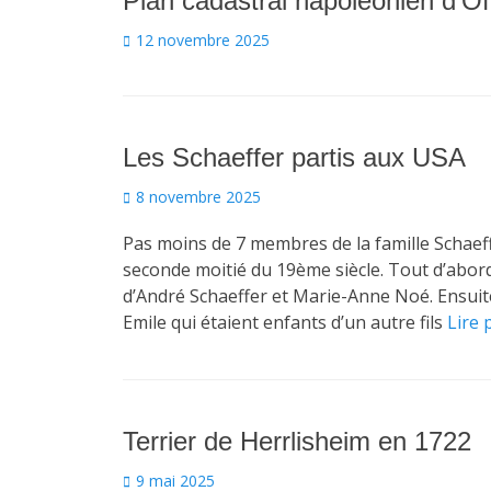
Plan cadastral napoléonien d’O
Posted
12 novembre 2025
on
Les Schaeffer partis aux USA
Posted
8 novembre 2025
on
Pas moins de 7 membres de la famille Schaef
seconde moitié du 19ème siècle. Tout d’abord t
d’André Schaeffer et Marie-Anne Noé. Ensuite
Emile qui étaient enfants d’un autre fils
Lire 
Terrier de Herrlisheim en 1722
Posted
9 mai 2025