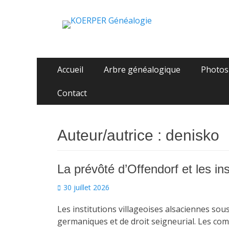
KOERPER Généalo
La généalogie Koerper, Herrlisheim.
Aller
Menu
Accueil
Arbre généalogique
Photos
au
principal
contenu
Contact
Auteur/autrice :
denisko
La prévôté d’Offendorf et les in
Posted
30 juillet 2026
on
Les institutions villageoises alsaciennes sou
germaniques et de droit seigneurial. Les co