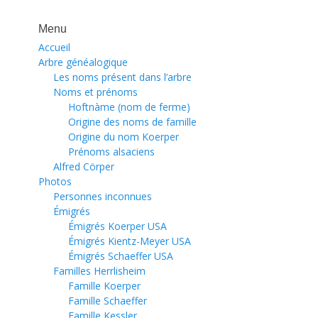
précédent :
suivant :
l’article
Menu
Accueil
Arbre généalogique
Les noms présent dans l’arbre
Noms et prénoms
Hoftnàme (nom de ferme)
Origine des noms de famille
Origine du nom Koerper
Prénoms alsaciens
Alfred Cörper
Photos
Personnes inconnues
Émigrés
Émigrés Koerper USA
Émigrés Kientz-Meyer USA
Émigrés Schaeffer USA
Familles Herrlisheim
Famille Koerper
Famille Schaeffer
Famille Kessler