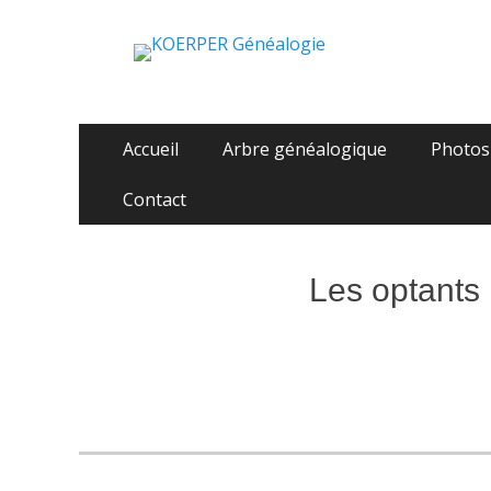
KOERPER Généalo
La généalogie Koerper, Herrlisheim.
Aller
Menu
Accueil
Arbre généalogique
Photos
au
principal
contenu
Contact
Les optants