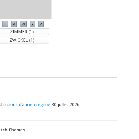
U
V
W
Y
Z
ZIMMER (1)
ZWICKEL (1)
stitutions d’ancien régime
30 juillet 2026
atch Themes