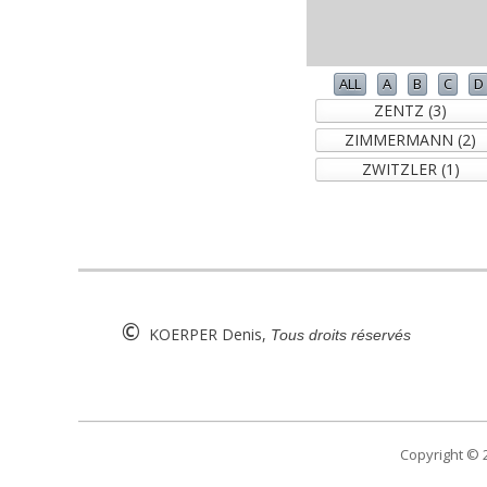
ALL
A
B
C
D
ZENTZ (3)
ZIMMERMANN (2)
ZWITZLER (1)
©
KOERPER Denis,
Tous droits réservés
Copyright ©