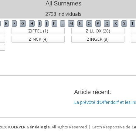
All Surnames
2798 individuals
E
F
G
H
I
J
K
L
M
N
O
P
Q
R
S
T
ZIFFEL (1)
ZILLIOX (28)
ZINCK (4)
ZINGER (8)
Article récent:
La prévôté d’Offendorf et les in
 2026
KOERPER Généalogie
. All Rights Reserved. | Catch Responsive de
C