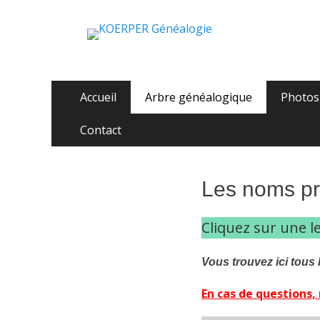
KOERPER Généalo
La généalogie Koerper, Herrlisheim.
Aller
Menu
Accueil
Arbre généalogique
Photos
au
principal
contenu
Contact
Les noms pr
Cliquez sur une l
Vous trouvez ici tous
En cas de questions,