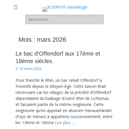
KOERPER
La généalogie Koerper, Herrlisheim.
Rechercher :
Généalogie
Mois :
mars 2026
Le bac d’Offendorf aux 17ème et
18ème siècles.
Posted
18 mars 2026
on
Pour franchir le Rhin, un bac reliait Offendorf à
Freistett depuis le Moyen-Âge. Cette liaison était
nécessaire car les villages de la prévôté d’Offendorf
dépendaient du bailliage d’outre-Rhin de Lichtenau
et faisaient partie de la même seigneurie. Cette
seigneurie qu’on appelait en alsacien Hanauerländel
(Pays de Hanau) a appartenu successivement, entre
les 13ème et 18ème
Lire plus …