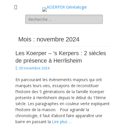
KOERPER
La généalogie Koerper, Herrlisheim.
Rechercher :
Généalogie
Mois :
novembre 2024
Les Koerper – ‘s Kerpers : 2 siècles
de présence à Herrlisheim
Posted
30 novembre 2024
on
En parcourant les évènements majeurs qui ont
marqués leurs vies, essayons de reconstituer
l’histoire des 5 générations de la famille Koerper
présente à Herrlisheim depuis le début du 19ème
siècle. Les paragraphes en couleur verte expliquent
l’histoire de la maison. Pour agrandir la
chronologie, il faut d’abord faire apparaître une
barre en passant la
Lire plus …